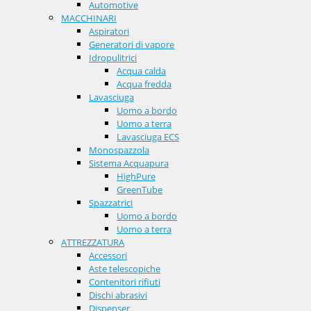
Automotive
MACCHINARI
Aspiratori
Generatori di vapore
Idropulitrici
Acqua calda
Acqua fredda
Lavasciuga
Uomo a bordo
Uomo a terra
Lavasciuga ECS
Monospazzola
Sistema Acquapura
HighPure
GreenTube
Spazzatrici
Uomo a bordo
Uomo a terra
ATTREZZATURA
Accessori
Aste telescopiche
Contenitori rifiuti
Dischi abrasivi
Dispenser