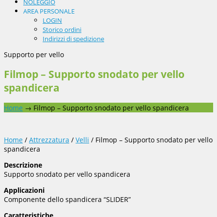
NOLEGGIO
AREA PERSONALE
LOGIN
Storico ordini
Indirizzi di spedizione
Supporto per vello
Filmop – Supporto snodato per vello
spandicera
Home
→
Filmop – Supporto snodato per vello spandicera
Home
/
Attrezzatura
/
Velli
/ Filmop – Supporto snodato per vello
spandicera
Descrizione
Supporto snodato per vello spandicera
Applicazioni
Componente dello spandicera “SLIDER”
Caratteristiche