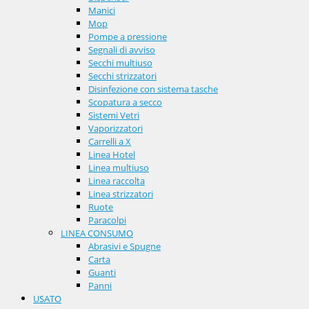
Manici
Mop
Pompe a pressione
Segnali di avviso
Secchi multiuso
Secchi strizzatori
Disinfezione con sistema tasche
Scopatura a secco
Sistemi Vetri
Vaporizzatori
Carrelli a X
Linea Hotel
Linea multiuso
Linea raccolta
Linea strizzatori
Ruote
Paracolpi
LINEA CONSUMO
Abrasivi e Spugne
Carta
Guanti
Panni
USATO