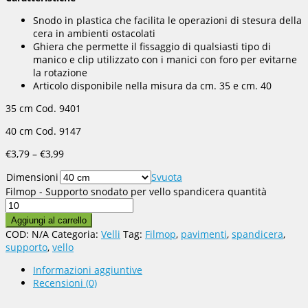
Snodo in plastica che facilita le operazioni di stesura della
cera in ambienti ostacolati
Ghiera che permette il fissaggio di qualsiasti tipo di
manico e clip utilizzato con i manici con foro per evitarne
la rotazione
Articolo disponibile nella misura da cm. 35 e cm. 40
35 cm Cod. 9401
40 cm Cod. 9147
€
3,79
–
€
3,99
Dimensioni
Svuota
Filmop - Supporto snodato per vello spandicera quantità
Aggiungi al carrello
COD:
N/A
Categoria:
Velli
Tag:
Filmop
,
pavimenti
,
spandicera
,
supporto
,
vello
Informazioni aggiuntive
Recensioni (0)