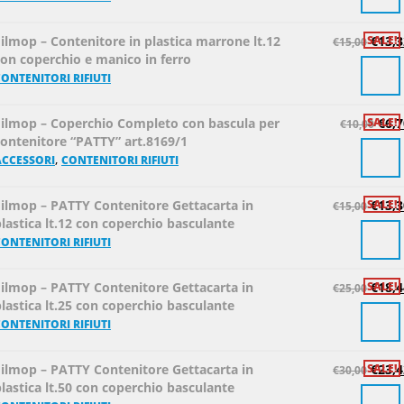
ilmop – Contenitore in plastica marrone lt.12
SALE!
€
13,3
€
15,00
con coperchio e manico in ferro
ONTENITORI RIFIUTI
Filmop – Coperchio Completo con bascula per
SALE!
€
6,7
€
10,00
contenitore “PATTY” art.8169/1
,
ACCESSORI
CONTENITORI RIFIUTI
Filmop – PATTY Contenitore Gettacarta in
SALE!
€
13,3
€
15,00
lastica lt.12 con coperchio basculante
ONTENITORI RIFIUTI
Filmop – PATTY Contenitore Gettacarta in
SALE!
€
18,4
€
25,00
lastica lt.25 con coperchio basculante
ONTENITORI RIFIUTI
Filmop – PATTY Contenitore Gettacarta in
SALE!
€
23,4
€
30,00
lastica lt.50 con coperchio basculante