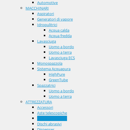
Automotive
MACCHINARI
Aspiratori
Generatori di vapore
Idropulitrici
Acqua calda
Acqua fredda
Lavasciuga
Uomo a bordo
Uomo a terra
Lavasciuga ECS
Monospazzola
Sistema Acquapura
HighPure
GreenTube
Spazzatrici
Uomo a bordo
Uomo a terra
ATTREZZATURA
Accessori
Aste telescopiche
Contenitori rifiuti
Dischi abrasivi
Dispenser