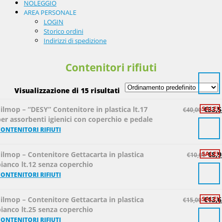
NOLEGGIO
AREA PERSONALE
LOGIN
Storico ordini
Indirizzi di spedizione
Contenitori rifiuti
Visualizzazione di 15 risultati
ilmop – “DESY” Contenitore in plastica lt.17
SALE!
€
33,5
€
40,00
er assorbenti igienici con coperchio e pedale
ONTENITORI RIFIUTI
ilmop – Contenitore Gettacarta in plastica
SALE!
€
8,9
€
10,00
ianco lt.12 senza coperchio
ONTENITORI RIFIUTI
ilmop – Contenitore Gettacarta in plastica
SALE!
€
13,6
€
15,00
ianco lt.25 senza coperchio
ONTENITORI RIFIUTI