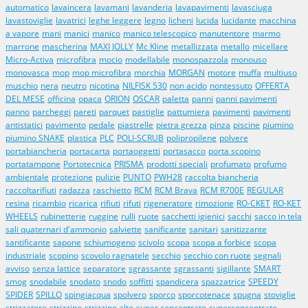
automatico
lavaincera
lavamani
lavanderia
lavapavimenti
lavasciuga
lavastoviglie
lavatrici
leghe leggere
legno
licheni
lucida
lucidante
macchina
a vapore
mani
manici
manico
manico telescopico
manutentore
marmo
marrone
mascherina
MAXI JOLLY
Mc Kline
metallizzata
metallo
micellare
Micro-Activa
microfibra
mocio
modellabile
monospazzola
monouso
monovasca
mop
mop microfibra
morchia
MORGAN
motore
muffa
multiuso
muschio
nera
neutro
nicotina
NILFISK 530
non acido
nontessuto
OFFERTA
DEL MESE
officina
opaca
ORION
OSCAR
paletta
panni
panni pavimenti
panno
parcheggi
pareti
parquet
pastiglie
pattumiera
pavimenti
pavimenti
antistatici
pavimento
pedale
piastrelle
pietra grezza
pinza
piscine
piumino
piumino SNAKE
plastica
PLC
POLI-SCRUB
polipropilene
polvere
portabiancheria
portacarta
portaoggetti
portasacco
porta scopino
portatampone
Portotecnica
PRISMA
prodotti speciali
profumato
profumo
ambientale
protezione
pulizie
PUNTO
PWH28
raccolta biancheria
raccoltarifiuti
radazza
raschietto
RCM
RCM Brava
RCM R700E
REGULAR
resina
ricambio
ricarica
rifiuti
rifuti
rigeneratore
rimozione
RO-CKET
RO-KET
WHEELS
rubinetterie
ruggine
rulli
ruote
sacchetti igienici
sacchi
sacco in tela
sali quaternari d'ammonio
salviette
sanificante
sanitari
sanitizzante
santificante
sapone
schiumogeno
scivolo
scopa
scopa a forbice
scopa
industriale
scopino
scovolo ragnatele
secchio
secchio con ruote
segnali
avviso
senza lattice
separatore
sgrassante
sgrassanti
sigillante
SMART
smog
snodabile
snodato
snodo
soffitti
spandicera
spazzatrice
SPEEDY
SPIDER
SPILLO
spingiacqua
spolvero
sporco
sporcotenace
spugna
stoviglie
strizzatore
strizzino
strizzino alto
super concentrato
superconcentrato