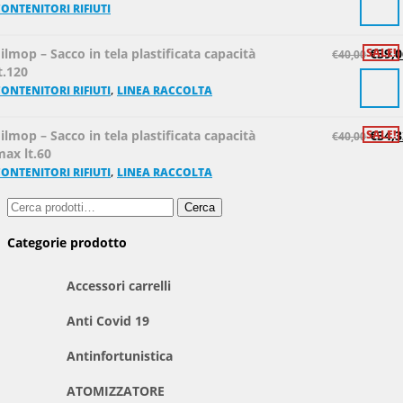
ONTENITORI RIFIUTI
ilmop – Sacco in tela plastificata capacità
SALE!
€
39,0
€
40,00
t.120
,
ONTENITORI RIFIUTI
LINEA RACCOLTA
ilmop – Sacco in tela plastificata capacità
SALE!
€
34,3
€
40,00
max lt.60
,
ONTENITORI RIFIUTI
LINEA RACCOLTA
Cerca:
Cerca
Categorie prodotto
Accessori carrelli
Anti Covid 19
Antinfortunistica
ATOMIZZATORE