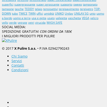
superfici
supergrassante
super sgrassante
supporto
sweep
tamponato
tampone
tasche
TEDDY
telaio
tensioattivi
tergipavimento
tergivetro
TOP-
DOWN
tubo
TWICE
TWIN
uffici
umidità
UNIKO
Unilav
UNILAV SG
unto
uomo
a bordo
uomo a terra
usa e getta
usato
valigetta
vaschetta
VEGA
velcro
vello
verde
vetrate
vetri
virucida
WASH SAFE
SOCIAL MEDIA:
SPEDIZIONE GRATUITA!
CON ORDINI DA 180€
I MIGLIORI PRODOTTI PER PULIRE
© 2017
X Pulire S.a.s.
• P.IVA 02942790243
Chi Siamo
Servizi
Contatti
Condizioni