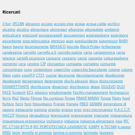
Ricercati
3 fori
3FLOW
abrasivo
acciaio
acciaio inox
acqua
acqua calda
acrilico
alcalino
alcolico
alimentare
alimentari
alluminio
allungabile
ambienti
anticalcare
anticovid
asciugacapelli
asciugamani
aspirapolvere
aspiratore
assorbente
asta telescopica
attrezzo
auto
autolucidante
automezzo
BABY
bagni
bagno
bicomponente
BIFASICO
biocida
Black Friday
brillantante
candeggina
carrello
carrello a X
carrello pulizie
carta
cartaigienica
carta
igienica
cartelli sicurezza
casearia
caseario
casse
cassetta
catturapolvere
cemento
cera
cestino
CIP
cloroattivo
compatta
completo
comunità
concentrato
cono
contenitore
coperchio
coperchio basculante
cotone
cotone
filato
cotto
covid19
CT51
cucina
decerante
decontaminante
deodorante
deodoranti
deragnatore
detergente
dischi abrasivi
disco
disincrostante
DISINFETTANTE
disinfezione
dispenser
distributore
ditate
DULEVO
DUO
FACE
Ecotech
ECS
elastico
emulsionante
Facility management
fermasacco
ferro
ffp2
filetto
Filmop
filo continuo
Fimap
FIMAP MINNY
Fimop
Flatty
food
forbice
forni
foro
fotovoltaico
Frange
frangia
FRED
GEMINI
generatore di
vapore
gettacarta
gomma
granito
grasso
gres
gres microrugoso
H.A.C.C.P.
HACCP
Horeca
idropulitrice
Igienizzanti
impregnante
impronte
impugnatura
impugnatura ergonomica
inchiostro
industria
industria alimentare
inox
IPC
IPC CT160 BT75 R
IPC PORTOTECNICA LAVAMATIC
JUMPY
K-TECNIK
k-vapox
KING
lame
lamelle in gomma
lamina in gomma
laminato
lavaggio