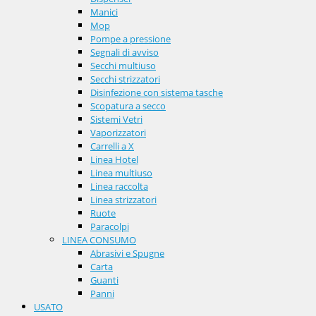
Manici
Mop
Pompe a pressione
Segnali di avviso
Secchi multiuso
Secchi strizzatori
Disinfezione con sistema tasche
Scopatura a secco
Sistemi Vetri
Vaporizzatori
Carrelli a X
Linea Hotel
Linea multiuso
Linea raccolta
Linea strizzatori
Ruote
Paracolpi
LINEA CONSUMO
Abrasivi e Spugne
Carta
Guanti
Panni
USATO