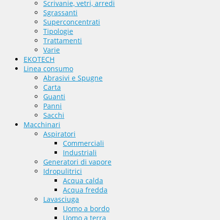
Scrivanie, vetri, arredi
Sgrassanti
Superconcentrati
Tipologie
Trattamenti
Varie
EKOTECH
Linea consumo
Abrasivi e Spugne
Carta
Guanti
Panni
Sacchi
Macchinari
Aspiratori
Commerciali
Industriali
Generatori di vapore
Idropulitrici
Acqua calda
Acqua fredda
Lavasciuga
Uomo a bordo
Uomo a terra