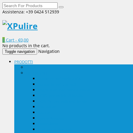
Assistenza: +39 0424 512939
0
Cart -
€
0,00
No products in the cart.
Navigation
Toggle navigation
PRODOTTI
OCCASIONI
DETERGENTI
Manutentori Pavimento
Scrivanie, vetri, arredi
Bagni, manutenzione e fondo
ACIDI per pulizie di fondo
ACALINI per pulizie di fondo
Trattamenti
Cucina
Igiene Persona
Lavanderia
Profumi ambientali