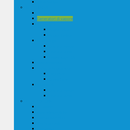
Automotive
MACCHINARI
Aspiratori
Generatori di vapore
Idropulitrici
Acqua calda
Acqua fredda
Lavasciuga
Uomo a bordo
Uomo a terra
Lavasciuga ECS
Monospazzola
Sistema Acquapura
HighPure
GreenTube
Spazzatrici
Uomo a bordo
Uomo a terra
ATTREZZATURA
Accessori
Aste telescopiche
Contenitori rifiuti
Dischi abrasivi
Dispenser