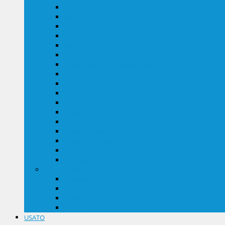
Manici
Mop
Pompe a pressione
Segnali di avviso
Secchi multiuso
Secchi strizzatori
Disinfezione con sistema tasche
Scopatura a secco
Sistemi Vetri
Vaporizzatori
Carrelli a X
Linea Hotel
Linea multiuso
Linea raccolta
Linea strizzatori
Ruote
Paracolpi
LINEA CONSUMO
Abrasivi e Spugne
Carta
Guanti
Panni
USATO