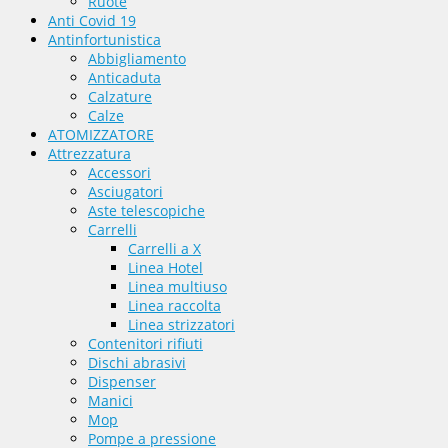
Ruote
Anti Covid 19
Antinfortunistica
Abbigliamento
Anticaduta
Calzature
Calze
ATOMIZZATORE
Attrezzatura
Accessori
Asciugatori
Aste telescopiche
Carrelli
Carrelli a X
Linea Hotel
Linea multiuso
Linea raccolta
Linea strizzatori
Contenitori rifiuti
Dischi abrasivi
Dispenser
Manici
Mop
Pompe a pressione