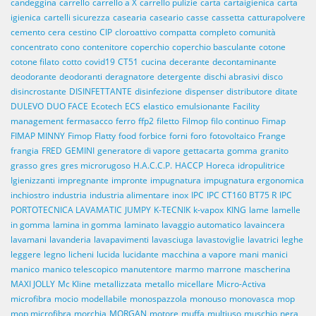
candeggina
carrello
carrello a X
carrello pulizie
carta
cartaigienica
carta
igienica
cartelli sicurezza
casearia
caseario
casse
cassetta
catturapolvere
cemento
cera
cestino
CIP
cloroattivo
compatta
completo
comunità
concentrato
cono
contenitore
coperchio
coperchio basculante
cotone
cotone filato
cotto
covid19
CT51
cucina
decerante
decontaminante
deodorante
deodoranti
deragnatore
detergente
dischi abrasivi
disco
disincrostante
DISINFETTANTE
disinfezione
dispenser
distributore
ditate
DULEVO
DUO FACE
Ecotech
ECS
elastico
emulsionante
Facility
management
fermasacco
ferro
ffp2
filetto
Filmop
filo continuo
Fimap
FIMAP MINNY
Fimop
Flatty
food
forbice
forni
foro
fotovoltaico
Frange
frangia
FRED
GEMINI
generatore di vapore
gettacarta
gomma
granito
grasso
gres
gres microrugoso
H.A.C.C.P.
HACCP
Horeca
idropulitrice
Igienizzanti
impregnante
impronte
impugnatura
impugnatura ergonomica
inchiostro
industria
industria alimentare
inox
IPC
IPC CT160 BT75 R
IPC
PORTOTECNICA LAVAMATIC
JUMPY
K-TECNIK
k-vapox
KING
lame
lamelle
in gomma
lamina in gomma
laminato
lavaggio automatico
lavaincera
lavamani
lavanderia
lavapavimenti
lavasciuga
lavastoviglie
lavatrici
leghe
leggere
legno
licheni
lucida
lucidante
macchina a vapore
mani
manici
manico
manico telescopico
manutentore
marmo
marrone
mascherina
MAXI JOLLY
Mc Kline
metallizzata
metallo
micellare
Micro-Activa
microfibra
mocio
modellabile
monospazzola
monouso
monovasca
mop
mop microfibra
morchia
MORGAN
motore
muffa
multiuso
muschio
nera