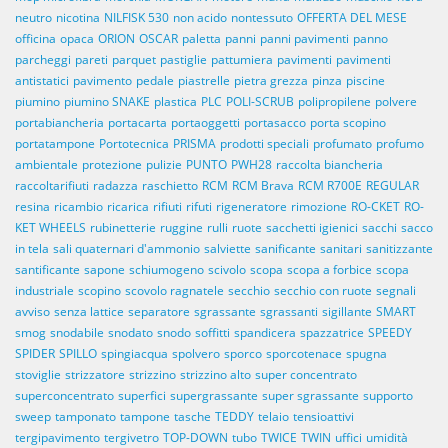
neutro
nicotina
NILFISK 530
non acido
nontessuto
OFFERTA DEL MESE
officina
opaca
ORION
OSCAR
paletta
panni
panni pavimenti
panno
parcheggi
pareti
parquet
pastiglie
pattumiera
pavimenti
pavimenti
antistatici
pavimento
pedale
piastrelle
pietra grezza
pinza
piscine
piumino
piumino SNAKE
plastica
PLC
POLI-SCRUB
polipropilene
polvere
portabiancheria
portacarta
portaoggetti
portasacco
porta scopino
portatampone
Portotecnica
PRISMA
prodotti speciali
profumato
profumo
ambientale
protezione
pulizie
PUNTO
PWH28
raccolta biancheria
raccoltarifiuti
radazza
raschietto
RCM
RCM Brava
RCM R700E
REGULAR
resina
ricambio
ricarica
rifiuti
rifuti
rigeneratore
rimozione
RO-CKET
RO-
KET WHEELS
rubinetterie
ruggine
rulli
ruote
sacchetti igienici
sacchi
sacco
in tela
sali quaternari d'ammonio
salviette
sanificante
sanitari
sanitizzante
santificante
sapone
schiumogeno
scivolo
scopa
scopa a forbice
scopa
industriale
scopino
scovolo ragnatele
secchio
secchio con ruote
segnali
avviso
senza lattice
separatore
sgrassante
sgrassanti
sigillante
SMART
smog
snodabile
snodato
snodo
soffitti
spandicera
spazzatrice
SPEEDY
SPIDER
SPILLO
spingiacqua
spolvero
sporco
sporcotenace
spugna
stoviglie
strizzatore
strizzino
strizzino alto
super concentrato
superconcentrato
superfici
supergrassante
super sgrassante
supporto
sweep
tamponato
tampone
tasche
TEDDY
telaio
tensioattivi
tergipavimento
tergivetro
TOP-DOWN
tubo
TWICE
TWIN
uffici
umidità