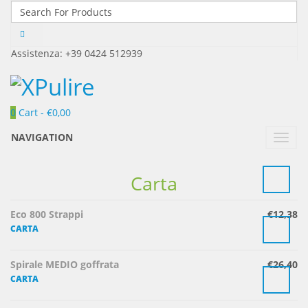
Assistenza: +39 0424 512939
0
Cart -
€
0,00
NAVIGATION
Toggl
navig
Carta
Eco 800 Strappi
€
12,38
CARTA
Spirale MEDIO goffrata
€
26,40
CARTA