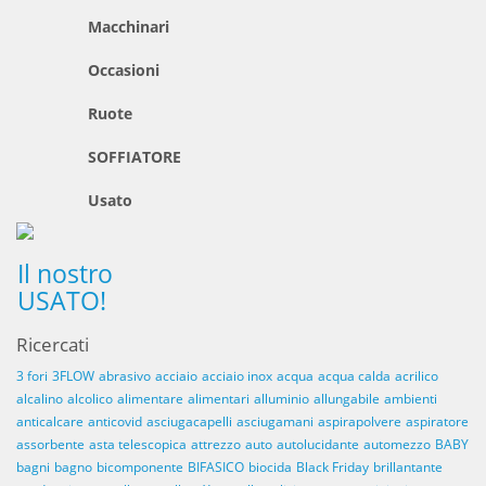
Macchinari
Occasioni
Ruote
SOFFIATORE
Usato
Il nostro
USATO!
Ricercati
3 fori
3FLOW
abrasivo
acciaio
acciaio inox
acqua
acqua calda
acrilico
alcalino
alcolico
alimentare
alimentari
alluminio
allungabile
ambienti
anticalcare
anticovid
asciugacapelli
asciugamani
aspirapolvere
aspiratore
assorbente
asta telescopica
attrezzo
auto
autolucidante
automezzo
BABY
bagni
bagno
bicomponente
BIFASICO
biocida
Black Friday
brillantante