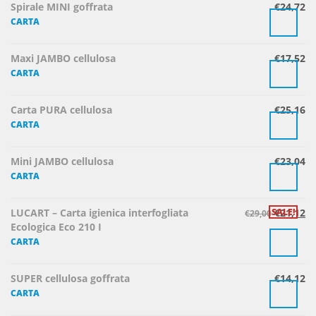
Spirale MINI goffrata
€
24,72
CARTA
Maxi JAMBO cellulosa
€
17,52
CARTA
Carta PURA cellulosa
€
25,16
CARTA
Mini JAMBO cellulosa
€
23,04
CARTA
LUCART – Carta igienica interfogliata
SALE!
€
21,12
€
29,00
Ecologica Eco 210 I
CARTA
SUPER cellulosa goffrata
€
14,12
CARTA