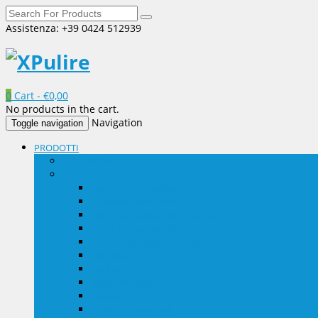
Assistenza: +39 0424 512939
0
Cart -
€
0,00
No products in the cart.
Navigation
Toggle navigation
PRODOTTI
OCCASIONI
DETERGENTI
Manutentori Pavimento
Scrivanie, vetri, arredi
Bagni, manutenzione e fondo
ACIDI per pulizie di fondo
ACALINI per pulizie di fondo
Trattamenti
Cucina
Igiene Persona
Lavanderia
Profumi ambientali