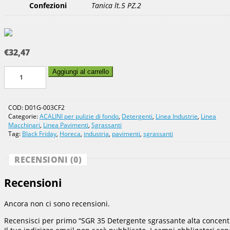
Confezioni
Tanica lt.5 PZ.2
€
32,47
SGR
Aggiungi al carrello
35
Detergente
sgrassante
COD:
D01G-003CF2
alta
Categorie:
ACALINI per pulizie di fondo
,
Detergenti
,
Linea Industrie
,
Linea
concentrazione
Macchinari
,
Linea Pavimenti
,
Sgrassanti
quantità
Tag:
Black Friday
,
Horeca
,
industria
,
pavimenti
,
sgrassanti
RECENSIONI (0)
Recensioni
Ancora non ci sono recensioni.
Recensisci per primo “SGR 35 Detergente sgrassante alta concent