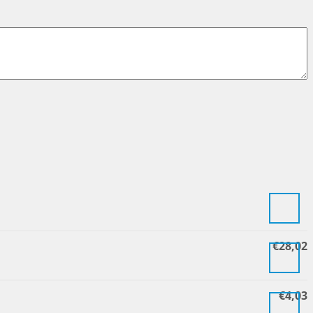
€
28,02
€
4,03