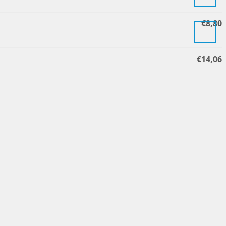
€
8,80
€
14,06