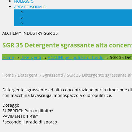
NOLEGGIO
AREA PERSONALE
LOGIN
Storico ordini
Indirizzi di spedizione
ALCHEMY INDUSTRY-SGR 35
SGR 35 Detergente sgrassante alta concen
Home
→
Detergenti
→
ACALINI per pulizie di fondo
→
SGR 35 Det
Home
/
Detergenti
/
Sgrassanti
/ SGR 35 Detergente sgrassante al
Detergente sgrassante ad alta concentrazione per la rimozione di 
con macchina lavasciuga, monospazzola o idropulitrice.
Dosaggi:
SUPERFICI: Puro o diluito*
PAVIMENTI: 1-4%*
*secondo il grado di sporco