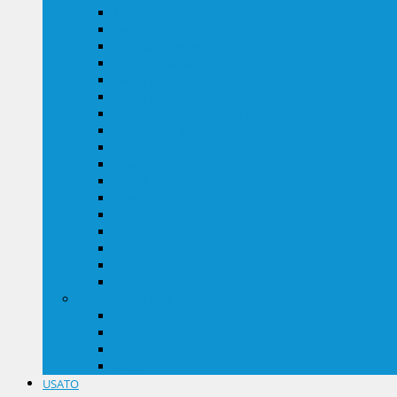
Manici
Mop
Pompe a pressione
Segnali di avviso
Secchi multiuso
Secchi strizzatori
Disinfezione con sistema tasche
Scopatura a secco
Sistemi Vetri
Vaporizzatori
Carrelli a X
Linea Hotel
Linea multiuso
Linea raccolta
Linea strizzatori
Ruote
Paracolpi
LINEA CONSUMO
Abrasivi e Spugne
Carta
Guanti
Panni
USATO