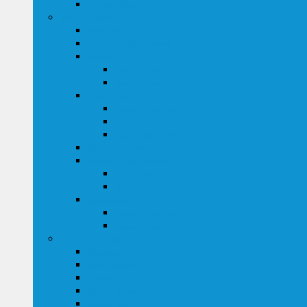
Automotive
MACCHINARI
Aspiratori
Generatori di vapore
Idropulitrici
Acqua calda
Acqua fredda
Lavasciuga
Uomo a bordo
Uomo a terra
Lavasciuga ECS
Monospazzola
Sistema Acquapura
HighPure
GreenTube
Spazzatrici
Uomo a bordo
Uomo a terra
ATTREZZATURA
Accessori
Aste telescopiche
Contenitori rifiuti
Dischi abrasivi
Dispenser