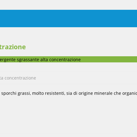
trazione
ergente sgrassante alta concentrazione
ta concentrazione
sporchi grassi, molto resistenti, sia di origine minerale che organ