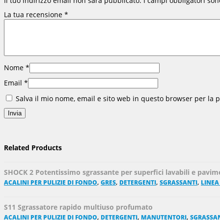
Il tuo indirizzo email non sarà pubblicato.
I campi obbligatori so
La tua recensione
*
Nome
*
Email
*
Salva il mio nome, email e sito web in questo browser per la
Related Products
SHOCK 2 Potentissimo sgrassante per superfici lavabili e pavim
,
,
,
,
ACALINI PER PULIZIE DI FONDO
GRES
DETERGENTI
SGRASSANTI
LINEA
S11 Sgrassatore rapido multiuso profumato
,
,
,
ACALINI PER PULIZIE DI FONDO
DETERGENTI
MANUTENTORI
SGRASSA