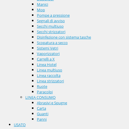
Manici
Mop
Pompe a pressione
Segnali di avviso
Secchi multiuso
Secchi strizzatori
Disinfezione con sistema tasche
Scopatura a secco
Sistemi Vetri
Vaporizzatori
Carrelli a X
Linea Hotel
Linea multiuso
Linea raccolta
Linea strizzatori
Ruote
Paracolpi
LINEA CONSUMO
Abrasivi e Spugne
Carta
Guanti
Panni
USATO