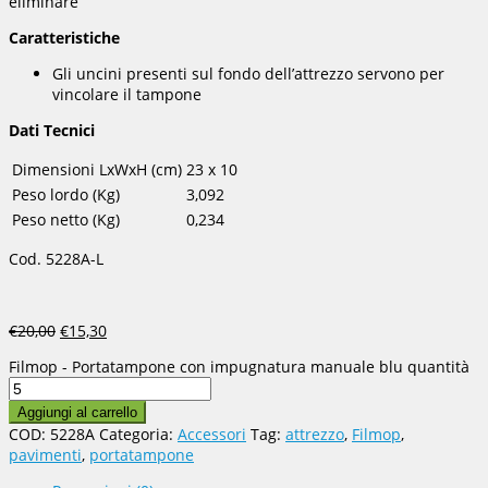
eliminare
Caratteristiche
Gli uncini presenti sul fondo dell’attrezzo servono per
vincolare il tampone
Dati Tecnici
Dimensioni LxWxH (cm)
23 x 10
Peso lordo (Kg)
3,092
Peso netto (Kg)
0,234
Cod. 5228A-L
€
20,00
€
15,30
Filmop - Portatampone con impugnatura manuale blu quantità
Aggiungi al carrello
COD:
5228A
Categoria:
Accessori
Tag:
attrezzo
,
Filmop
,
pavimenti
,
portatampone