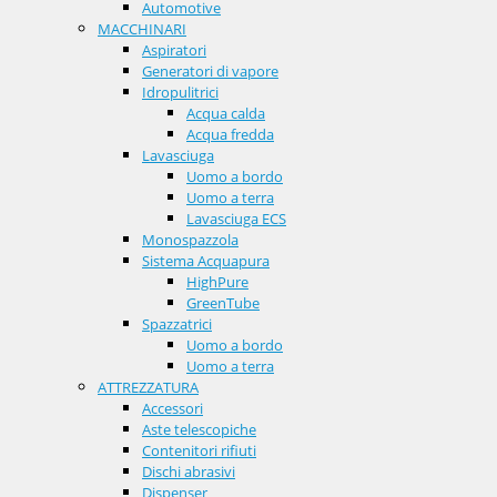
Automotive
MACCHINARI
Aspiratori
Generatori di vapore
Idropulitrici
Acqua calda
Acqua fredda
Lavasciuga
Uomo a bordo
Uomo a terra
Lavasciuga ECS
Monospazzola
Sistema Acquapura
HighPure
GreenTube
Spazzatrici
Uomo a bordo
Uomo a terra
ATTREZZATURA
Accessori
Aste telescopiche
Contenitori rifiuti
Dischi abrasivi
Dispenser