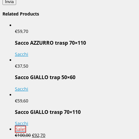
Related Products
€
59,70
Sacco AZZURRO trasp 70×110
Sacchi
€
37,50
Sacco GIALLO trap 50×60
Sacchi
€
59,60
Sacco GIALLO trasp 70×110
Sacchi
Sale!
€
100,00
€
92,70