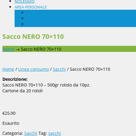
NOLEGGIO
AREA PERSONALE
LOGIN
Storico ordini
Indirizzi di spedizione
Sacco NERO 70×110
Home
→
Sacco NERO 70×110
Home
/
Linea consumo
/
Sacchi
/ Sacco NERO 70×110
Descrizione:
Sacco NERO 70×110 – 500gr rotolo da 10pz.
Cartone da 20 rotoli
€
25,90
Esaurito
Categoria:
Sacchi
Tag:
sacchi