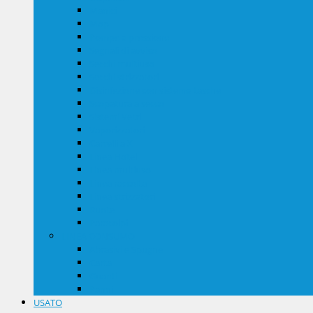
Manici
Mop
Pompe a pressione
Segnali di avviso
Secchi multiuso
Secchi strizzatori
Disinfezione con sistema tasche
Scopatura a secco
Sistemi Vetri
Vaporizzatori
Carrelli a X
Linea Hotel
Linea multiuso
Linea raccolta
Linea strizzatori
Ruote
Paracolpi
LINEA CONSUMO
Abrasivi e Spugne
Carta
Guanti
Panni
USATO