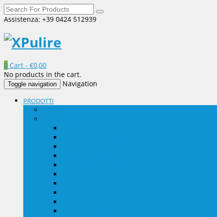
Assistenza: +39 0424 512939
0
Cart -
€
0,00
No products in the cart.
Navigation
Toggle navigation
PRODOTTI
OCCASIONI
DETERGENTI
Manutentori Pavimento
Scrivanie, vetri, arredi
Bagni, manutenzione e fondo
ACIDI per pulizie di fondo
ACALINI per pulizie di fondo
Trattamenti
Cucina
Igiene Persona
Lavanderia
Profumi ambientali