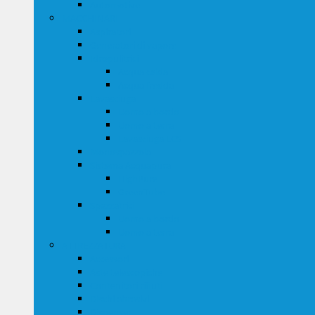
Automotive
MACCHINARI
Aspiratori
Generatori di vapore
Idropulitrici
Acqua calda
Acqua fredda
Lavasciuga
Uomo a bordo
Uomo a terra
Lavasciuga ECS
Monospazzola
Sistema Acquapura
HighPure
GreenTube
Spazzatrici
Uomo a bordo
Uomo a terra
ATTREZZATURA
Accessori
Aste telescopiche
Contenitori rifiuti
Dischi abrasivi
Dispenser