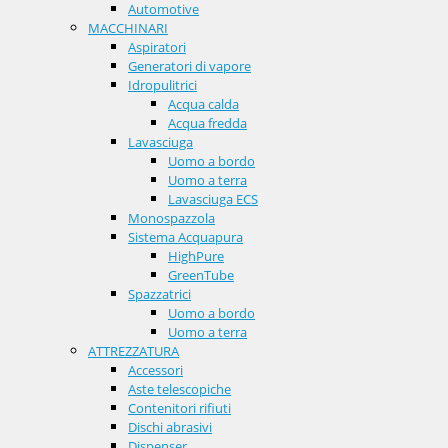
Automotive
MACCHINARI
Aspiratori
Generatori di vapore
Idropulitrici
Acqua calda
Acqua fredda
Lavasciuga
Uomo a bordo
Uomo a terra
Lavasciuga ECS
Monospazzola
Sistema Acquapura
HighPure
GreenTube
Spazzatrici
Uomo a bordo
Uomo a terra
ATTREZZATURA
Accessori
Aste telescopiche
Contenitori rifiuti
Dischi abrasivi
Dispenser