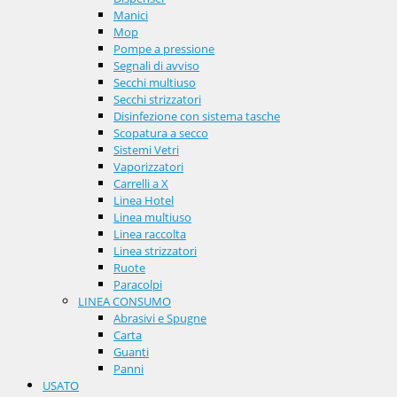
Manici
Mop
Pompe a pressione
Segnali di avviso
Secchi multiuso
Secchi strizzatori
Disinfezione con sistema tasche
Scopatura a secco
Sistemi Vetri
Vaporizzatori
Carrelli a X
Linea Hotel
Linea multiuso
Linea raccolta
Linea strizzatori
Ruote
Paracolpi
LINEA CONSUMO
Abrasivi e Spugne
Carta
Guanti
Panni
USATO