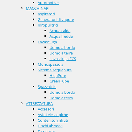
Automotive
MACCHINARI
Aspiratori
Generatori di vapore
Idropulitrici
Acqua calda
Acqua fredda
Lavasciuga
Uomo a bordo
Uomo a terra
Lavasciuga ECS
Monospazzola
Sistema Acquapura
HighPure
GreenTube
Spazzatrici
Uomo a bordo
Uomo a terra
ATTREZZATURA
Accessori
Aste telescopiche
Contenitori rifiuti
Dischi abrasivi
Dispenser