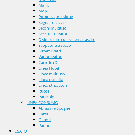
Manici
Mop
Pompe a pressione
Segnali di avviso
Secchi multiuso
Secchi strizzatori
Disinfezione con sistema tasche
Scopatura a secco
Sistemi Vetri
Vaporizzatori
Carrelli a X
Linea Hotel
Linea multiuso
Linea raccolta
Linea strizzatori
Ruote
Paracolpi
LINEA CONSUMO
Abrasivi e Spugne
Carta
Guanti
Panni
USATO