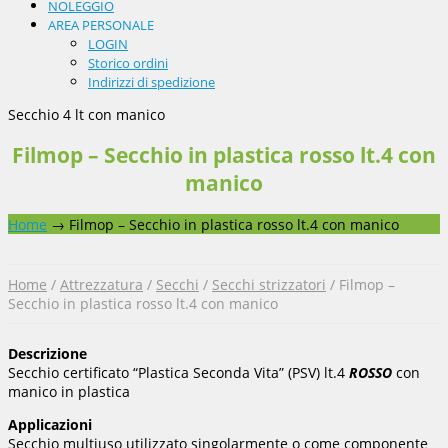
NOLEGGIO
AREA PERSONALE
LOGIN
Storico ordini
Indirizzi di spedizione
Secchio 4 lt con manico
Filmop – Secchio in plastica rosso lt.4 con
manico
Home
→
Filmop – Secchio in plastica rosso lt.4 con manico
Home
/
Attrezzatura
/
Secchi
/
Secchi strizzatori
/ Filmop –
Secchio in plastica rosso lt.4 con manico
Descrizione
Secchio certificato “Plastica Seconda Vita” (PSV) lt.4
ROSSO
con
manico in plastica
Applicazioni
Secchio multiuso utilizzato singolarmente o come componente