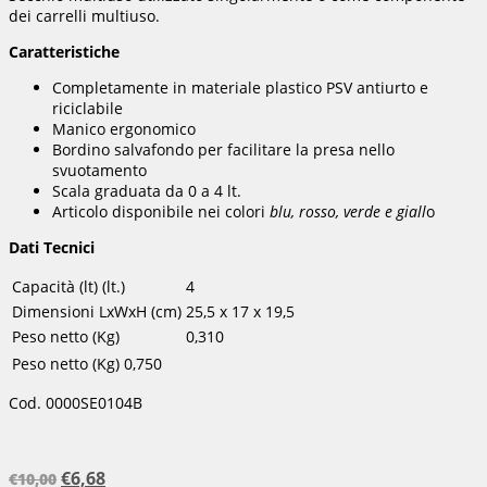
dei carrelli multiuso.
Caratteristiche
Completamente in materiale plastico PSV antiurto e
riciclabile
Manico ergonomico
Bordino salvafondo per facilitare la presa nello
svuotamento
Scala graduata da 0 a 4 lt.
Articolo disponibile nei colori
blu, rosso, verde e giall
o
Dati Tecnici
Capacità (lt) (lt.)
4
Dimensioni LxWxH (cm)
25,5 x 17 x 19,5
Peso netto (Kg)
0,310
Peso netto (Kg)
0,750
Cod. 0000SE0104B
€
6,68
€
10,00