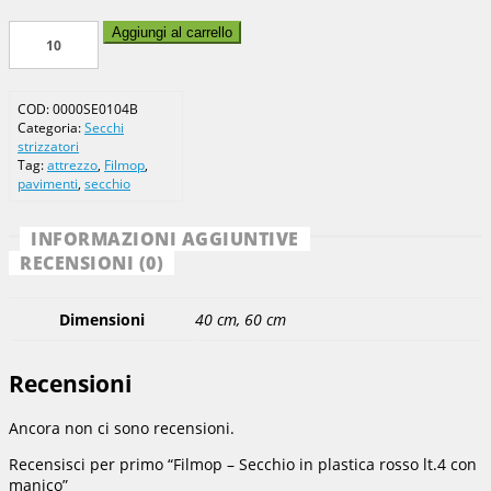
Filmop
Aggiungi al carrello
-
Secchio
in
COD:
0000SE0104B
plastica
Categoria:
Secchi
rosso
strizzatori
lt.4
Tag:
attrezzo
,
Filmop
,
con
pavimenti
,
secchio
manico
quantità
INFORMAZIONI AGGIUNTIVE
RECENSIONI (0)
Dimensioni
40 cm, 60 cm
Recensioni
Ancora non ci sono recensioni.
Recensisci per primo “Filmop – Secchio in plastica rosso lt.4 con
manico”