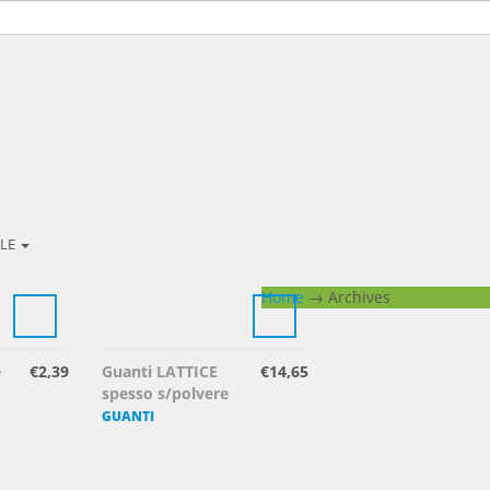
ALE
Home
→
Archives
e
€
2,39
Guanti LATTICE
€
14,65
spesso s/polvere
GUANTI