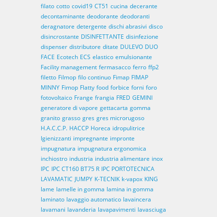
filato
cotto
covid19
CT51
cucina
decerante
decontaminante
deodorante
deodoranti
deragnatore
detergente
dischi abrasivi
disco
disincrostante
DISINFETTANTE
disinfezione
dispenser
distributore
ditate
DULEVO
DUO
FACE
Ecotech
ECS
elastico
emulsionante
Facility management
fermasacco
ferro
ffp2
filetto
Filmop
filo continuo
Fimap
FIMAP
MINNY
Fimop
Flatty
food
forbice
forni
foro
fotovoltaico
Frange
frangia
FRED
GEMINI
generatore di vapore
gettacarta
gomma
granito
grasso
gres
gres microrugoso
H.A.C.C.P.
HACCP
Horeca
idropulitrice
Igienizzanti
impregnante
impronte
impugnatura
impugnatura ergonomica
inchiostro
industria
industria alimentare
inox
IPC
IPC CT160 BT75 R
IPC PORTOTECNICA
LAVAMATIC
JUMPY
K-TECNIK
k-vapox
KING
lame
lamelle in gomma
lamina in gomma
laminato
lavaggio automatico
lavaincera
lavamani
lavanderia
lavapavimenti
lavasciuga