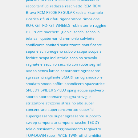
raccoltarifiuti
radazza
raschietto
RCM
RCM
Brava
RCM R700E
REGULAR
resina
ricambio
ricarica
rifiuti
rifuti
rigeneratore
rimozione
RO-CKET
RO-KET WHEELS
rubinetterie
ruggine
rulli
ruote
sacchetti igienici
sacchi
sacco in
tela
sali quaternari d'ammonio
salviette
sanificante
sanitari
sanitizzante
santificante
sapone
schiumogeno
scivolo
scopa
scopa a
forbice
scopa industriale
scopino
scovolo
ragnatele
secchio
secchio con ruote
segnali
avviso
senza lattice
separatore
sgrassante
sgrassanti
sigillante
SMART
smog
snodabile
snodato
snodo
soffitti
spandicera
spazzatrice
SPEEDY
SPIDER
SPILLO
spingiacqua
spolvero
sporco
sporcotenace
spugna
stoviglie
strizzatore
strizzino
strizzino alto
super
concentrato
superconcentrato
superfici
supergrassante
super sgrassante
supporto
sweep
tamponato
tampone
tasche
TEDDY
telaio
tensioattivi
tergipavimento
tergivetro
TOP-DOWN
tubo
TWICE
TWIN
uffici
umidità