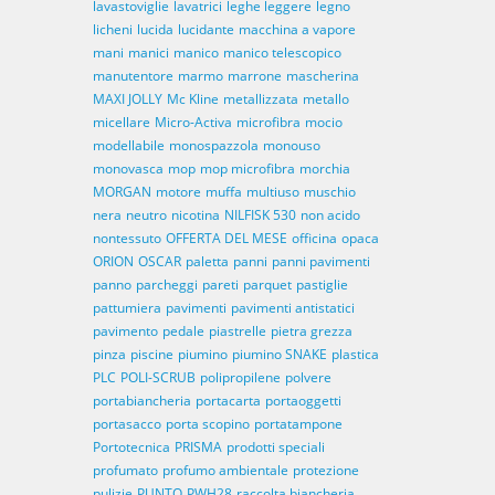
lavastoviglie
lavatrici
leghe leggere
legno
licheni
lucida
lucidante
macchina a vapore
mani
manici
manico
manico telescopico
manutentore
marmo
marrone
mascherina
MAXI JOLLY
Mc Kline
metallizzata
metallo
micellare
Micro-Activa
microfibra
mocio
modellabile
monospazzola
monouso
monovasca
mop
mop microfibra
morchia
MORGAN
motore
muffa
multiuso
muschio
nera
neutro
nicotina
NILFISK 530
non acido
nontessuto
OFFERTA DEL MESE
officina
opaca
ORION
OSCAR
paletta
panni
panni pavimenti
panno
parcheggi
pareti
parquet
pastiglie
pattumiera
pavimenti
pavimenti antistatici
pavimento
pedale
piastrelle
pietra grezza
pinza
piscine
piumino
piumino SNAKE
plastica
PLC
POLI-SCRUB
polipropilene
polvere
portabiancheria
portacarta
portaoggetti
portasacco
porta scopino
portatampone
Portotecnica
PRISMA
prodotti speciali
profumato
profumo ambientale
protezione
pulizie
PUNTO
PWH28
raccolta biancheria