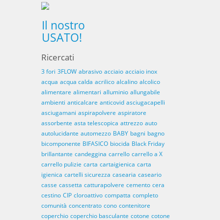
Il nostro
USATO!
Ricercati
3 fori
3FLOW
abrasivo
acciaio
acciaio inox
acqua
acqua calda
acrilico
alcalino
alcolico
alimentare
alimentari
alluminio
allungabile
ambienti
anticalcare
anticovid
asciugacapelli
asciugamani
aspirapolvere
aspiratore
assorbente
asta telescopica
attrezzo
auto
autolucidante
automezzo
BABY
bagni
bagno
bicomponente
BIFASICO
biocida
Black Friday
brillantante
candeggina
carrello
carrello a X
carrello pulizie
carta
cartaigienica
carta
igienica
cartelli sicurezza
casearia
caseario
casse
cassetta
catturapolvere
cemento
cera
cestino
CIP
cloroattivo
compatta
completo
comunità
concentrato
cono
contenitore
coperchio
coperchio basculante
cotone
cotone