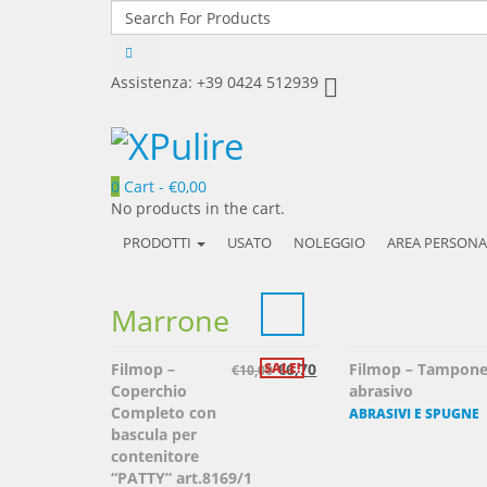
Assistenza: +39 0424 512939
0
Cart -
€
0,00
No products in the cart.
PRODOTTI
USATO
NOLEGGIO
AREA PERSON
Marrone
Filmop –
SALE!
€
6,70
Filmop – Tampon
€
10,00
Coperchio
abrasivo
Completo con
ABRASIVI E SPUGNE
bascula per
contenitore
“PATTY” art.8169/1